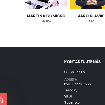
MARTINA COMISSO
JARO SLÁVIK
MAŤKA
JARO
KONTAKTUJTE NÁS:
COGNIFY s.r.o.
ADRESA
Pod Juhom 7666,
Trenčín,
911 01,
Slovensko