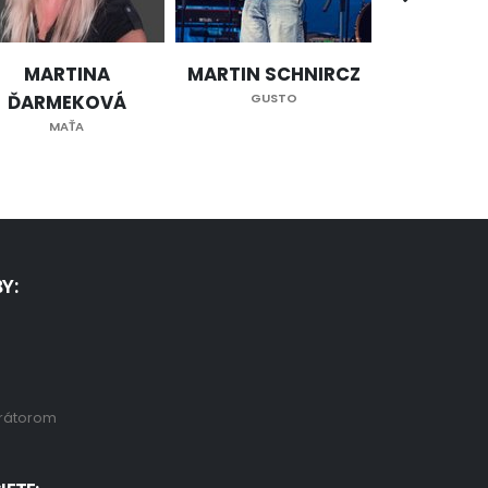
MARTINA
MARTIN SCHNIRCZ
LUKÁŠ 
ĎARMEKOVÁ
GUSTO
LP
MAŤA
Y:
rátorom