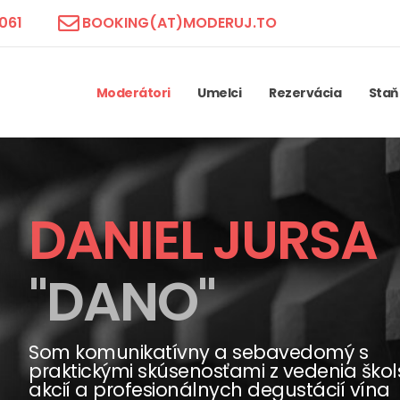
061
BOOKING(AT)MODERUJ.TO
Moderátori
Umelci
Rezervácia
Staň
DANIEL JURSA
"DANO"
Som komunikatívny a sebavedomý s
praktickými skúsenosťami z vedenia ško
akcií a profesionálnych degustácií vína