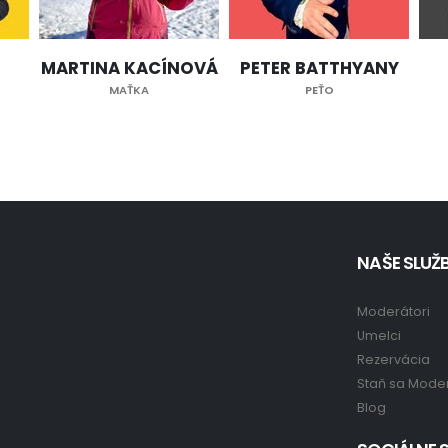
MARTINA KACÍNOVÁ
PETER BATTHYANY
MAŤKA
PEŤO
NAŠE SLUŽB
Moderátori
Umelci
Rezervácia
Staň sa Mode
Blog