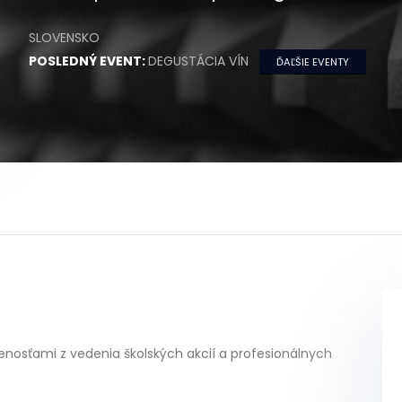
SLOVENSKO
POSLEDNÝ EVENT:
DEGUSTÁCIA VÍN
ĎAĽŠIE EVENTY
osťami z vedenia školských akcií a profesionálnych