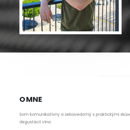
O MNE
Som komunikatívny a sebavedomý s praktickými skúsen
degustácií vína