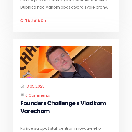
Dubnica nad Váhom opäť otvára svoje brány
všetkým milovníkom poctivého remeselného
ČÍTAJ VIAC +
piva, lahodného jedla a pohodovej atmosféry.
Prichádza štvrtý ročník obľúbeného podujatia
Sládkova Dubnica!
Published
13.05.2025
Start the Conversation
0 Comments
Founders Challenge s Vladkom
Varechom
Košice sa opäť stali centrom inovatívneho