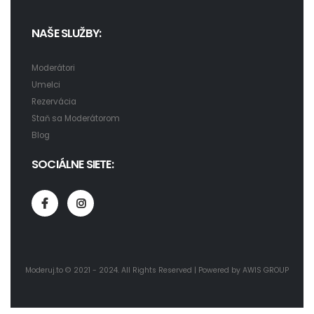
NAŠE SLUŽBY:
Moderátori
Umelci
Rezervácia
Staň sa Moderátorom
Blog
SOCIÁLNE SIETE:
Moderuj.to © 2021 - 2024. All Rights Reserved | Powered by
AWIS GROUP