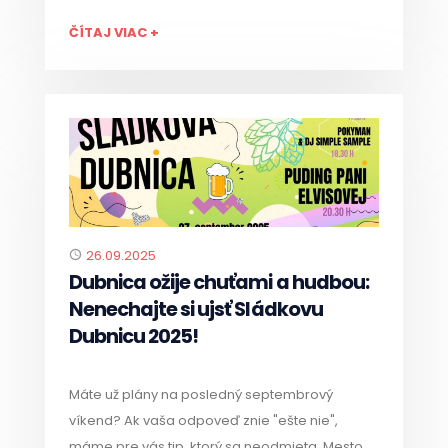
ČÍTAJ VIAC +
Published
26.09.2025
Dubnica ožije chuťami a hudbou:
Nenechajte si ujsť Sládkovu
Dubnicu 2025!
Máte už plány na posledný septembrový
víkend? Ak vaša odpoveď znie "ešte nie",
máme pre vás tip, ktorý sa neodmieta. Mesto