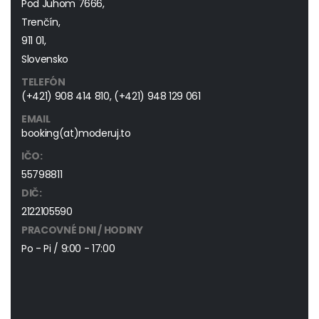
Pod Juhom 7666,
Trenčín,
911 01,
Slovensko
TELEFÓN
(+421) 908 414 810
,
(+421) 948 129 061
EMAIL
booking(at)moderuj.to
IČO:
55798811
DIČ:
2122105590
PRACOVNÉ DNI / HODINY
Po - Pi / 9:00 - 17:00