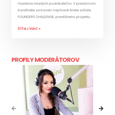
myslenia mladých podnikateľov. V priestoroch
Kunsthalle sa konalo napínavé finále súťaže
FOUNDERS CHALLENGE, prestížneho projektu
ICKK (Inovačné Centrum Košického Kraja),
ČÍTAJ VIAC +
ktoré vyvrcholilo prezentáciami najlepších
študentských podnikateľských nápadov.
PROFILY MODERÁTOROV