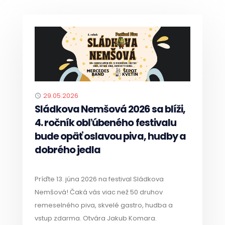
Published
29.05.2026
Sládkova Nemšová 2026 sa blíži,
4. ročník obľúbeného festivalu
bude opäť oslavou piva, hudby a
dobrého jedla
Príďte 13. júna 2026 na festival Sládkova
Nemšová! Čaká vás viac než 50 druhov
remeselného piva, skvelé gastro, hudba a
vstup zdarma. Otvára Jakub Komara.