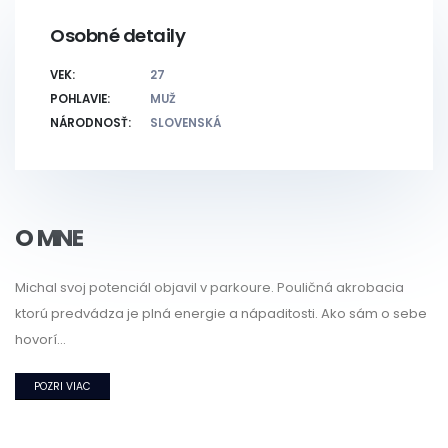
Osobné detaily
VEK:
27
POHLAVIE:
MUŽ
NÁRODNOSŤ:
SLOVENSKÁ
O MNE
Michal svoj potenciál objavil v parkoure. Pouličná akrobacia
ktorú predvádza je plná energie a nápaditosti. Ako sám o sebe
hovorí...
POZRI VIAC