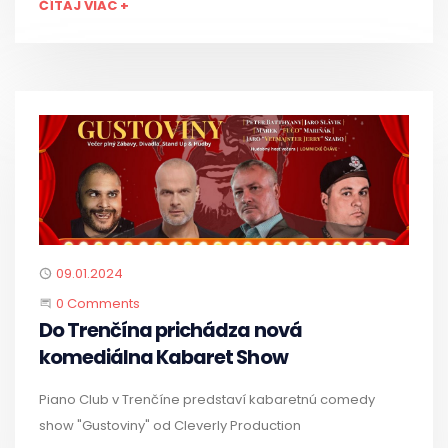
ČÍTAJ VIAC +
Published
09.01.2024
Start the Conversation
0 Comments
Do Trenčína prichádza nová
komediálna Kabaret Show
Piano Club v Trenčíne predstaví kabaretnú comedy
show "Gustoviny" od Cleverly Production