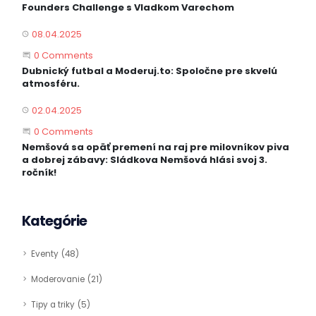
Founders Challenge s Vladkom Varechom
08.04.2025
PUBLISHED
Start the Conversation
0 Comments
Dubnický futbal a Moderuj.to: Spoločne pre skvelú
atmosféru.
02.04.2025
PUBLISHED
Start the Conversation
0 Comments
Nemšová sa opäť premení na raj pre milovníkov piva
a dobrej zábavy: Sládkova Nemšová hlási svoj 3.
ročník!
Kategórie
Eventy
48
Moderovanie
21
Tipy a triky
5