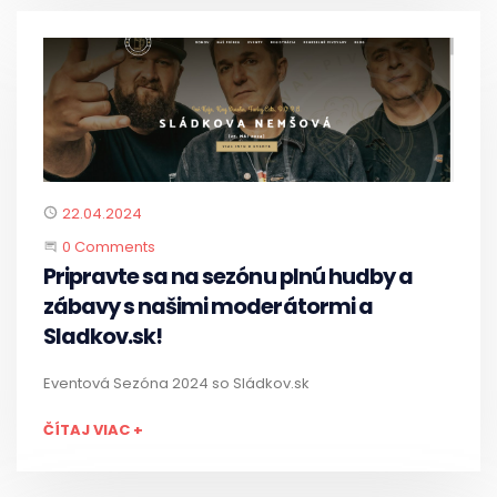
Published
22.04.2024
Start the Conversation
0 Comments
Pripravte sa na sezónu plnú hudby a
zábavy s našimi moderátormi a
Sladkov.sk!
Eventová Sezóna 2024 so Sládkov.sk
ČÍTAJ VIAC +