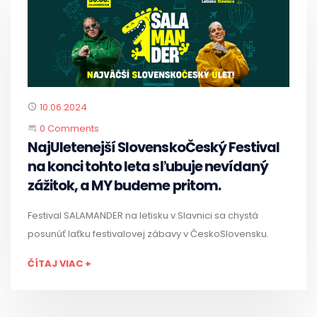
Published
10.06.2024
Start the Conversation
0 Comments
NajUletenejší SlovenskoČeský Festival
na konci tohto leta sľubuje nevídaný
zážitok, a MY budeme pritom.
Festival SALAMANDER na letisku v Slavnici sa chystá
posunúť laťku festivalovej zábavy v ČeskoSlovensku.
ČÍTAJ VIAC +