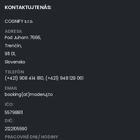
KONTAKTUJTE NÁS:
COGNIFY s.r.o.
ADRESA
Pod Juhom 7666,
Trenčín,
911 01,
Slovensko
TELEFÓN
(+421) 908 414 810
,
(+421) 948 129 061
EMAIL
booking(at)moderuj.to
IČO:
55798811
DIČ:
2122105590
PRACOVNÉ DNI / HODINY