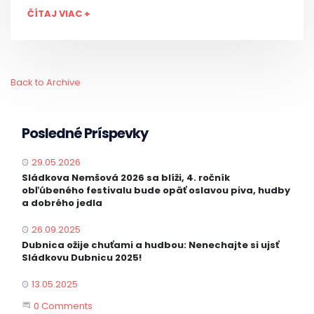
ČÍTAJ VIAC +
Back to Archive
Posledné Príspevky
29.05.2026
PUBLISHED
Sládkova Nemšová 2026 sa blíži, 4. ročník
obľúbeného festivalu bude opäť oslavou piva, hudby
a dobrého jedla
26.09.2025
PUBLISHED
Dubnica ožije chuťami a hudbou: Nenechajte si ujsť
Sládkovu Dubnicu 2025!
13.05.2025
PUBLISHED
Start the Conversation
0 Comments