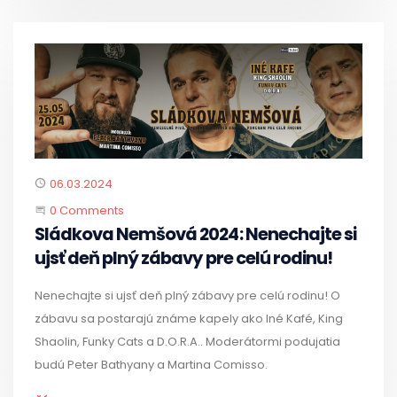
Published
06.03.2024
Start the Conversation
0 Comments
Sládkova Nemšová 2024: Nenechajte si
ujsť deň plný zábavy pre celú rodinu!
Nenechajte si ujsť deň plný zábavy pre celú rodinu! O
zábavu sa postarajú známe kapely ako Iné Kafé, King
Shaolin, Funky Cats a D.O.R.A.. Moderátormi podujatia
budú Peter Bathyany a Martina Comisso.