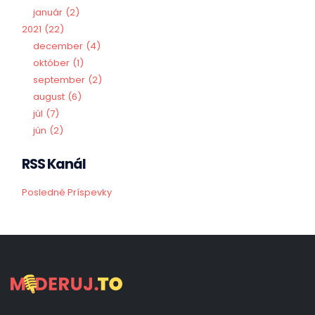
január
2
2021
22
december
4
október
1
september
2
august
6
júl
7
jún
2
RSS Kanál
Posledné Príspevky