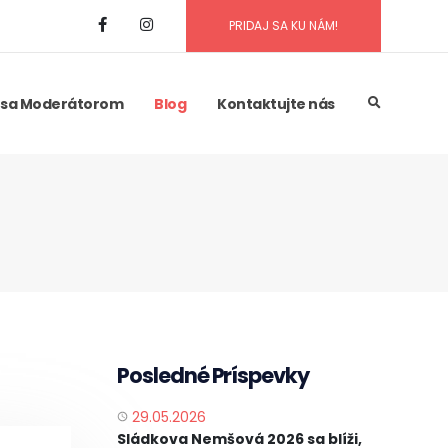
PRIDAJ SA KU NÁM!
 sa Moderátorom
Blog
Kontaktujte nás
Posledné Príspevky
29.05.2026
PUBLISHED
Sládkova Nemšová 2026 sa blíži,