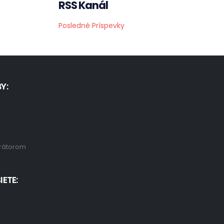
RSS Kanál
Posledné Príspevky
Y:
rátorom
IETE: