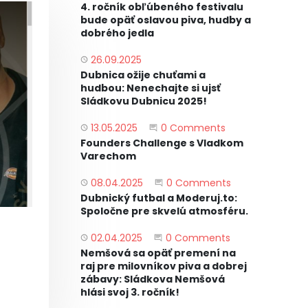
4. ročník obľúbeného festivalu
bude opäť oslavou piva, hudby a
dobrého jedla
26.09.2025
PUBLISHED
Dubnica ožije chuťami a
hudbou: Nenechajte si ujsť
Sládkovu Dubnicu 2025!
13.05.2025
Start the Conversation
0 Comments
PUBLISHED
Founders Challenge s Vladkom
Varechom
08.04.2025
Start the Conversation
0 Comments
PUBLISHED
Dubnický futbal a Moderuj.to:
Spoločne pre skvelú atmosféru.
02.04.2025
Start the Conversation
0 Comments
PUBLISHED
Nemšová sa opäť premení na
raj pre milovníkov piva a dobrej
zábavy: Sládkova Nemšová
hlási svoj 3. ročník!