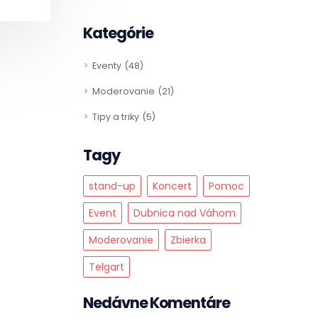
Kategórie
Eventy
48
Moderovanie
21
Tipy a triky
5
Tagy
stand-up
Koncert
Pomoc
Event
Dubnica nad Váhom
Moderovanie
Zbierka
Telgart
Nedávne Komentáre