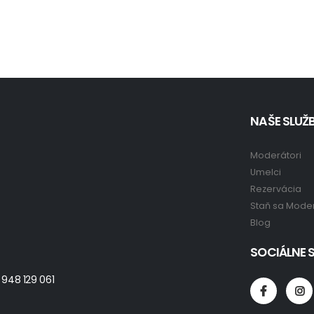
NAŠE SLUŽB
Moderátori
Umelci
Rezervácia
Staň sa Mode
Blog
SOCIÁLNE S
 948 129 061