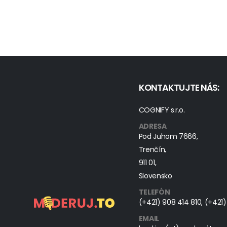
KONTAKTUJTE NÁS:
COGNIFY s.r.o.
ADRESA
Pod Juhom 7666,
Trenčín,
911 01,
Slovensko
TELEFÓN
(+421) 908 414 810
,
(+421)
EMAIL