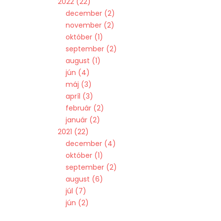
2022
22
december
2
november
2
október
1
september
2
august
1
jún
4
máj
3
apríl
3
február
2
január
2
2021
22
december
4
október
1
september
2
august
6
júl
7
jún
2