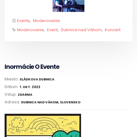
Categories
Eventy
Moderovanie
Tags
Moderovanie
Event
Dubnica nad Váhom
Koncert
Inormácie O Evente
Miesto:
SLÁDKOVA DUBNICA
Dátum:
1. OKT. 2022
Vstup:
ZDARMA
Adresa:
DUBNICA NAD VÁHOM, SLOVENSKO