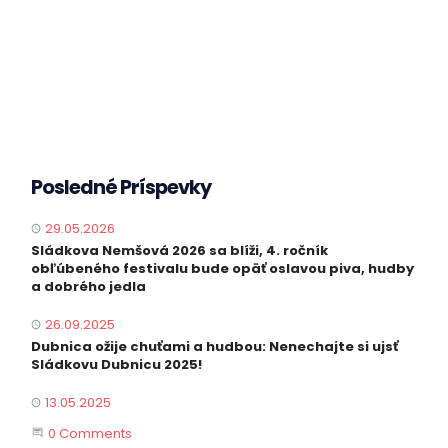
Posledné Príspevky
29.05.2026
PUBLISHED
Sládkova Nemšová 2026 sa blíži, 4. ročník
obľúbeného festivalu bude opäť oslavou piva, hudby
a dobrého jedla
26.09.2025
PUBLISHED
Dubnica ožije chuťami a hudbou: Nenechajte si ujsť
Sládkovu Dubnicu 2025!
13.05.2025
PUBLISHED
Start the Conversation
0 Comments