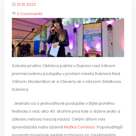
Published
01.10.2022
Start the Conversation
0 Comments
Sobota prvého Októbra patrila v Dubnici nad Váhom
premierovému podujatiu v podaní mesta Dubnica Nad
Váhom, Moderátori.sk a Cleverly.sk s názvom Sládkova
Dubnica.
Jednalo sa o jednodňové podujatie v štýle pivného
festivalu s viac ako 40. druhmi piva kde o dobre jedlo a
zábavu nebola naozaj núdza. Celým dňom nás
sprevádzala naša úžasná
Maťka Comisso
. Popoludňajší
program bravúrne vyplnili rozhovory so zaujímavými