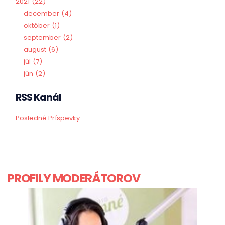
2021
22
december
4
október
1
september
2
august
6
júl
7
jún
2
RSS Kanál
Posledné Príspevky
PROFILY MODERÁTOROV