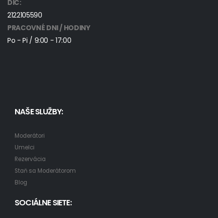
DIČ:
2122105590
PRACOVNÉ DNI / HODINY
Po - Pi / 9:00 - 17:00
NAŠE SLUŽBY:
Moderátori
Umelci
Rezervácia
Staň sa Moderátorom
Blog
SOCIÁLNE SIETE: