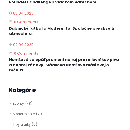
Founders Challenge s Vladkom Varechom
08.04.2025
PUBLISHED
Start the Conversation
0 Comments
Dubnický futbal a Moderuj.to: Spoločne pre skvelú
atmosféru.
02.04.2025
PUBLISHED
Start the Conversation
0 Comments
Nemšová sa opäť premení na raj pre milovníkov piva
a dobrej zábavy: Sládkova Nemšová hlási svoj 3.
ročník!
Kategórie
Eventy
48
Moderovanie
21
Tipy a triky
5