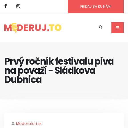
PRIDAJ SA KU NÁM!
Prvý ročník festivalu piva
na považí - Sládkova
Dubnica
Author
Moderatori.sk