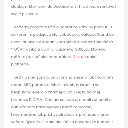
sládkami ktorí sem do Dubnice prišli hrdo reprezentovať
svoje pivovary.
Večerný program už ale nabral celkom inú príchuť. Tu
sa korením podujatia stal vôbec prvý outdoor Stand Up
event dubnice v podaní Jara Slávika, Mareka Mariňáka
“FUČA” Fučíka a dubnici vlastného GU100ta, ktorého
môžete poznať ako moderátora
Gusta
z našej
platformy.
Keď na menšom dubnickom namesti pri obchodnom
dome ABC pomaly utíchol smiech, nahradila ho
nespútaná energia známej dubnickej hudobnej
formácie D.O.R.A.. Chalani sa naozaj nedali zahanbiť a
dubničanom naservýrovali nálož im vlastnú,
fenomenálne tak prichystali pódium pre headlinerov
večera Djske DUO Malalata. Dá sa povedať že Roman s