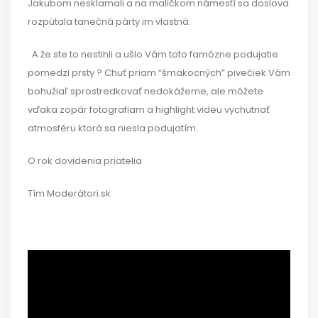
Jakubom nesklamali a na maličkom námestí sa doslova
rozpútala tanečná párty im vlastná.
A že ste to nestihli a ušlo Vám toto famózne podujatie
pomedzi prsty ? Chuť priam “šmakocných” pivečiek Vám
bohužiaľ sprostredkovať nedokážeme, ale môžete
vďaka zopár fotografiam a highlight videu vychutnať
atmosféru ktorá sa niesla podujatím.
O rok dovidenia priatelia
Tím Moderátori.sk