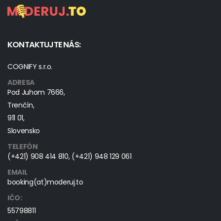
KONTAKTUJTE NÁS:
COGNIFY s.r.o.
ADRESA
Pod Juhom 7666,
Trenčín,
911 01,
Slovensko
TELEFÓN
(+421) 908 414 810
,
(+421) 948 129 061
EMAIL
booking(at)moderuj.to
IČO:
55798811